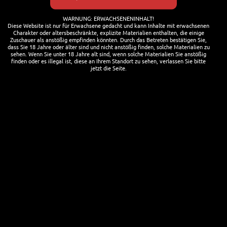
4. AUGUST 2022
CHRISTOPH
STEINHAUER
AKTUELL
,
WARNUNG: ERWACHSENENINHALT!
FESTIVALS
,
HOPPY MEETINGS
,
Diese Website ist nur für Erwachsene gedacht und kann Inhalte mit erwachsenen
Charakter oder altersbeschränkte, explizite Materialien enthalten, die einige
NEWSLETTER
Zuschauer als anstößig empfinden könnten. Durch das Betreten bestätigen Sie,
dass Sie 18 Jahre oder älter sind und nicht anstößig finden, solche Materialien zu
sehen. Wenn Sie unter 18 Jahre alt sind, wenn solche Materialien Sie anstößig
Der Bonner Heimbrauerverein
finden oder es illegal ist, diese an Ihrem Standort zu sehen, verlassen Sie bitte
jetzt die Seite.
e.V. veranstaltet am 27.
August 2022 endlich wieder
seine Brauschau. Über 30
ambitionierte regionale,
nationale und
internationale[…]
WEITERLESEN
Hopfendankfest
15./16.9.
1. AUGUST 2022
CHRISTOPH