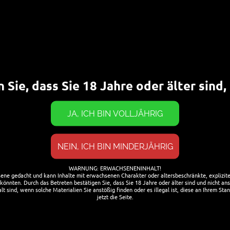
Ale
 Sie, dass Sie 18 Jahre oder älter sind
quelle Bier: Das „Sakura Ale“ für die diesjährige
 Bier gibt es ab April in der Flasche und auch im
er Craftquelle.
teln selber Bier brauen kann, bucht doch einfach
tquelle.de
WARNUNG: ERWACHSENENINHALT!
sene gedacht und kann Inhalte mit erwachsenen Charakter oder altersbeschränkte, explizite 
önnten. Durch das Betreten bestätigen Sie, dass Sie 18 Jahre oder älter sind und nicht ans
t sind, wenn solche Materialien Sie anstößig finden oder es illegal ist, diese an Ihrem Stan
jetzt die Seite.