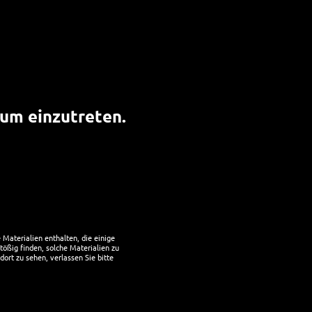
SOCIAL MEDIA
Facebook Gruppe Hoppy Friends
, um einzutreten.
ANMELDEN
Benutzername
Passwort
Materialien enthalten, die einige
tößig finden, solche Materialien zu
dort zu sehen, verlassen Sie bitte
Angemeldet bleiben