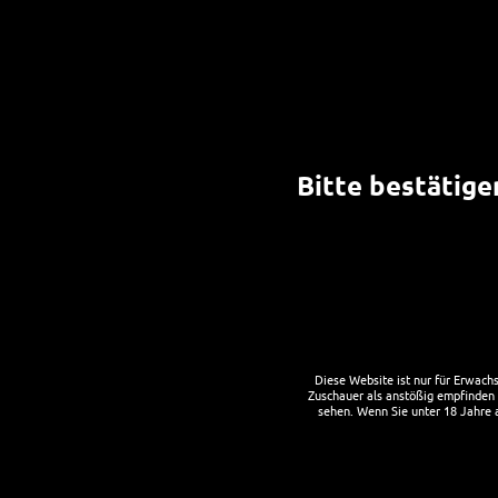
Craftquelle Sakura 
14. FEBRUAR 2022
CHRISTOPH STEINHAUER
AKTUELL
Bitte bestätigen
Hier entsteht Hier entsteht gerade das neue Craft
Kirschblüte in der Bonner Altstadt. Das kirschrote
Ausschank aus dem Fass auf der Außenterrasse d
Falls ihr wissen wollt, wie man mit einfachen Mit
einen Braukurs in der Craftquelle unter
www.craf
Diese Website ist nur für Erwach
Zuschauer als anstößig empfinden k
sehen. Wenn Sie unter 18 Jahre al