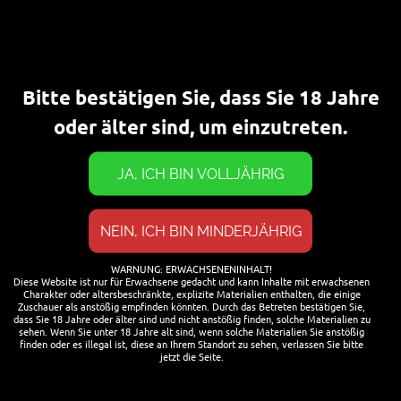
gerade das neue Craftquelle
Bier: Das „Sakura Ale“ für die
diesjährige Kirschblüte in der
Bonner Altstadt.[…]
Bitte bestätigen Sie, dass Sie 18 Jahre
WEITERLESEN
oder älter sind, um einzutreten.
SOCIAL MEDIA
Facebook Gruppe Hoppy Friends
WARNUNG: ERWACHSENENINHALT!
Diese Website ist nur für Erwachsene gedacht und kann Inhalte mit erwachsenen
Charakter oder altersbeschränkte, explizite Materialien enthalten, die einige
Zuschauer als anstößig empfinden könnten. Durch das Betreten bestätigen Sie,
dass Sie 18 Jahre oder älter sind und nicht anstößig finden, solche Materialien zu
ANMELDEN
sehen. Wenn Sie unter 18 Jahre alt sind, wenn solche Materialien Sie anstößig
finden oder es illegal ist, diese an Ihrem Standort zu sehen, verlassen Sie bitte
jetzt die Seite.
Benutzername