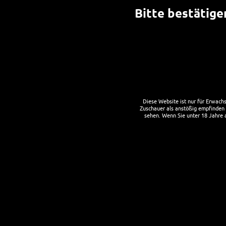
Bitte bestätigen
SCHLAGWORT:
COLTRO
Ne
18. JU
Diese Website ist nur für Erwach
Zuschauer als anstößig empfinden k
sehen. Wenn Sie unter 18 Jahre al
Drei 
anges
Waldi
WEIT