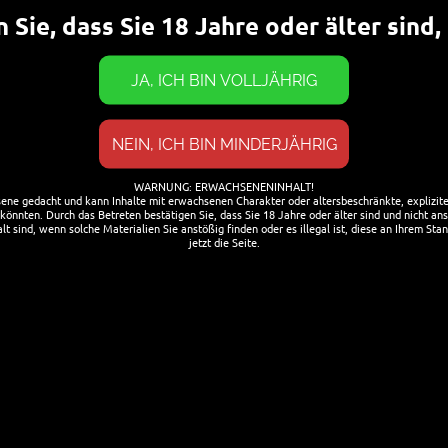
 Sie, dass Sie 18 Jahre oder älter sind
ue Partner vorgestellt
LI 2021
CHRISTOPH STEINHAUER
AKTUELL
WARNUNG: ERWACHSENENINHALT!
sene gedacht und kann Inhalte mit erwachsenen Charakter oder altersbeschränkte, explizite 
önnten. Durch das Betreten bestätigen Sie, dass Sie 18 Jahre oder älter sind und nicht ans
t sind, wenn solche Materialien Sie anstößig finden oder es illegal ist, diese an Ihrem Stan
weitere tolle Partner haben sich den Hoppy Friends
jetzt die Seite.
chlossen: Lieber Waldi Die beiden Gründer von „Lieber
“ Dustin Liebenow[…]
ERLESEN
Um dir ein o
Geräteinfor