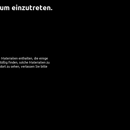
, um einzutreten.
SOCIAL MEDIA
Facebook Gruppe Hoppy Friends
Materialien enthalten, die einige
ANMELDEN
tößig finden, solche Materialien zu
dort zu sehen, verlassen Sie bitte
Benutzername
Passwort
Einwilligung verwalten
Angemeldet bleiben
ptimales Erlebnis zu bieten, verwenden wir Technologien wie Cookies, um
mationen zu speichern und/oder darauf zuzugreifen. Wenn du diesen